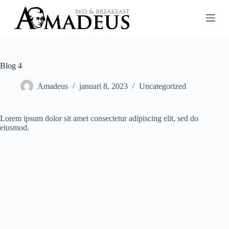
G
a
n
a
a
r
d
Blog 4
e
i
Amadeus
januari 8, 2023
Uncategorized
n
h
o
Lorem ipsum dolor sit amet consectetur adipiscing elit, sed do
u
eiusmod.
d