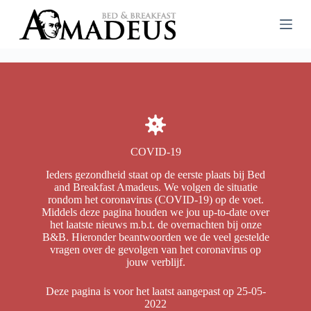
G
a
n
a
a
r
d
e
i
n
h
o
COVID-19
u
Ieders gezondheid staat op de eerste plaats bij Bed
d
and Breakfast Amadeus. We volgen de situatie
rondom het coronavirus (COVID-19) op de voet.
Middels deze pagina houden we jou up-to-date over
het laatste nieuws m.b.t. de overnachten bij onze
B&B. Hieronder beantwoorden we de veel gestelde
vragen over de gevolgen van het coronavirus op
jouw verblijf.
Deze pagina is voor het laatst aangepast op 25-05-
2022