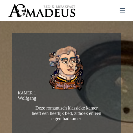
G
a
n
a
a
r
d
e
i
n
h
o
u
d
KAMER 1
Wolfgang
Deze romantisch klassieke kamer
heeft een heerlijk bed, zithoek en een
eigen badkamer.